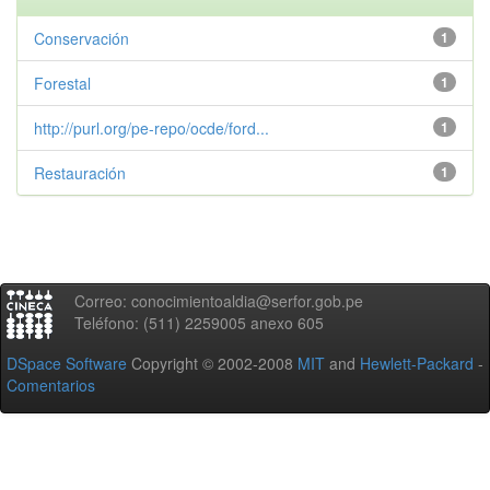
Conservación
1
Forestal
1
http://purl.org/pe-repo/ocde/ford...
1
Restauración
1
Correo: conocimientoaldia@serfor.gob.pe
Teléfono: (511) 2259005 anexo 605
DSpace Software
Copyright © 2002-2008
MIT
and
Hewlett-Packard
-
Comentarios