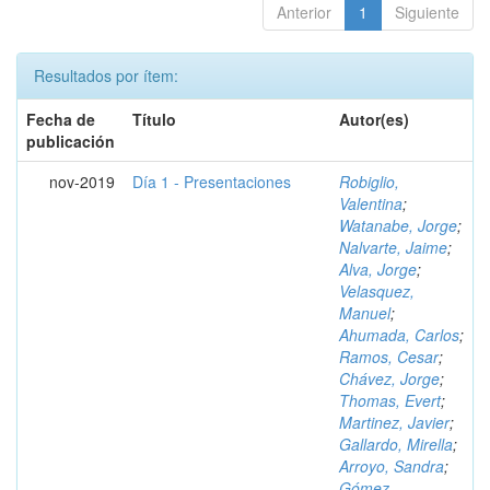
Anterior
1
Siguiente
Resultados por ítem:
Fecha de
Título
Autor(es)
publicación
nov-2019
Día 1 - Presentaciones
Robiglio,
Valentina
;
Watanabe, Jorge
;
Nalvarte, Jaime
;
Alva, Jorge
;
Velasquez,
Manuel
;
Ahumada, Carlos
;
Ramos, Cesar
;
Chávez, Jorge
;
Thomas, Evert
;
Martinez, Javier
;
Gallardo, Mirella
;
Arroyo, Sandra
;
Gómez,