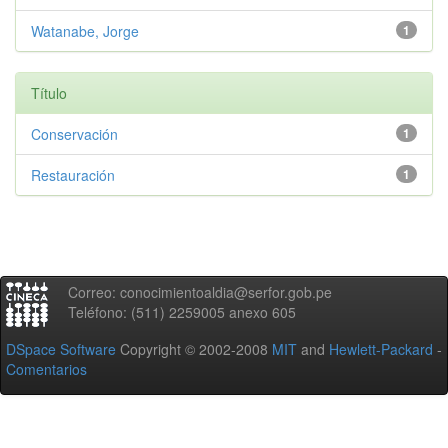
Watanabe, Jorge
1
Título
Conservación
1
Restauración
1
Correo: conocimientoaldia@serfor.gob.pe
Teléfono: (511) 2259005 anexo 605
DSpace Software
Copyright © 2002-2008
MIT
and
Hewlett-Packard
-
Comentarios