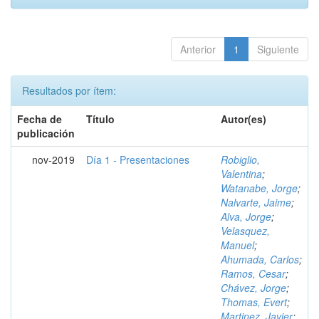
Anterior
1
Siguiente
Resultados por ítem:
Fecha de
Título
Autor(es)
publicación
nov-2019
Día 1 - Presentaciones
Robiglio,
Valentina
;
Watanabe, Jorge
;
Nalvarte, Jaime
;
Alva, Jorge
;
Velasquez,
Manuel
;
Ahumada, Carlos
;
Ramos, Cesar
;
Chávez, Jorge
;
Thomas, Evert
;
Martinez, Javier
;