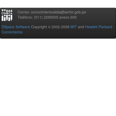
Correo: conocimientoaldia@serfor.gob.pe
Teléfono: (511) 2259005 anexo 605
DSpace Software
Copyright © 2002-2008
MIT
and
Hewlett-Packard
-
Comentarios