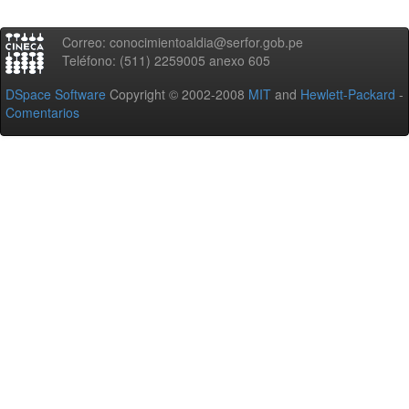
Correo: conocimientoaldia@serfor.gob.pe
Teléfono: (511) 2259005 anexo 605
DSpace Software
Copyright © 2002-2008
MIT
and
Hewlett-Packard
-
Comentarios