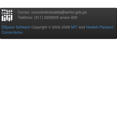
Correo: conocimientoaldia@serfor.gob.pe
Teléfono: (511) 2259005 anexo 605
DSpace Software
Copyright © 2002-2008
MIT
and
Hewlett-Packard
-
Comentarios