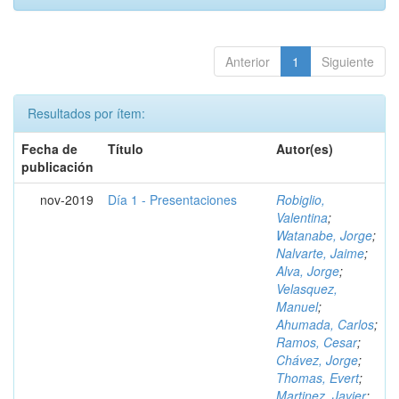
Anterior
1
Siguiente
Resultados por ítem:
Fecha de
Título
Autor(es)
publicación
nov-2019
Día 1 - Presentaciones
Robiglio,
Valentina
;
Watanabe, Jorge
;
Nalvarte, Jaime
;
Alva, Jorge
;
Velasquez,
Manuel
;
Ahumada, Carlos
;
Ramos, Cesar
;
Chávez, Jorge
;
Thomas, Evert
;
Martinez, Javier
;