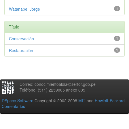
Watanabe, Jorge
1
Título
Conservación
1
Restauración
1
Correo: conocimientoaldia@serfor.gob.pe
Teléfono: (511) 2259005 anexo 605
DSpace Software
Copyright © 2002-2008
MIT
and
Hewlett-Packard
-
Comentarios