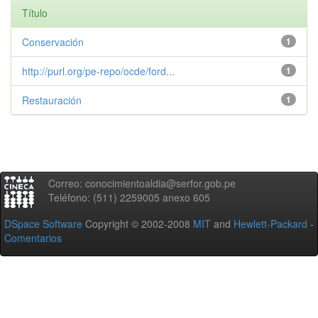
Título
Conservación
1
http://purl.org/pe-repo/ocde/ford...
1
Restauración
1
Correo: conocimientoaldia@serfor.gob.pe
Teléfono: (511) 2259005 anexo 605
DSpace Software
Copyright © 2002-2008
MIT
and
Hewlett-Packard
-
Comentarios