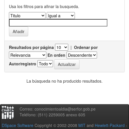
Usa los filtros para afinar la busqueda.
Resultados por página
|
Ordenar por
En orden
Autor/registro
La búsqueda no ha producido resultados.
Correo: conocimientoaldia@serfor.gob.pe
Teléfono: (511) 2259005 anexo 605
DSpace Software
Copyright © 2002-2008
MIT
and
Hewlett-Packard
-