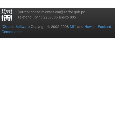
Correo: conocimientoaldia@serfor.gob.pe
Teléfono: (511) 2259005 anexo 605
DSpace Software
Copyright © 2002-2008
MIT
and
Hewlett-Packard
-
Comentarios