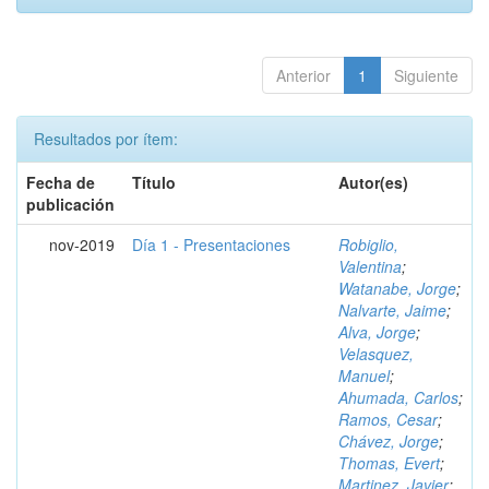
Anterior
1
Siguiente
Resultados por ítem:
Fecha de
Título
Autor(es)
publicación
nov-2019
Día 1 - Presentaciones
Robiglio,
Valentina
;
Watanabe, Jorge
;
Nalvarte, Jaime
;
Alva, Jorge
;
Velasquez,
Manuel
;
Ahumada, Carlos
;
Ramos, Cesar
;
Chávez, Jorge
;
Thomas, Evert
;
Martinez, Javier
;