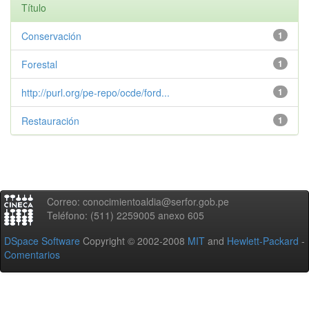
Título
Conservación
1
Forestal
1
http://purl.org/pe-repo/ocde/ford...
1
Restauración
1
Correo: conocimientoaldia@serfor.gob.pe
Teléfono: (511) 2259005 anexo 605
DSpace Software
Copyright © 2002-2008
MIT
and
Hewlett-Packard
-
Comentarios