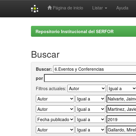
Página de inicio
Listar
Ayuda
Skip
navigation
Repositorio Institucional del SERFOR
Buscar
Buscar:
por
Filtros actuales: