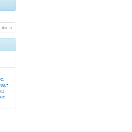
guiente
ez,
esar
;
ez,
ra
;