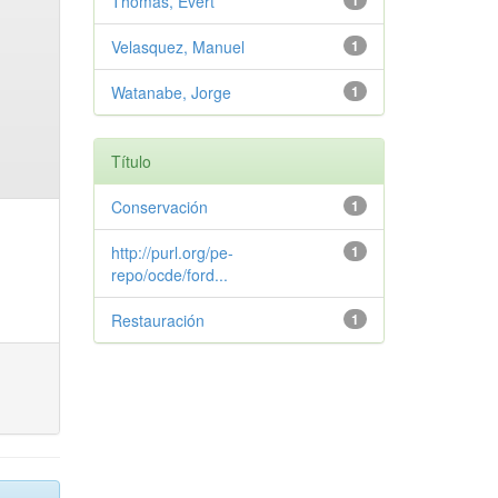
Thomas, Evert
1
Velasquez, Manuel
1
Watanabe, Jorge
1
Título
Conservación
1
http://purl.org/pe-
1
repo/ocde/ford...
Restauración
1