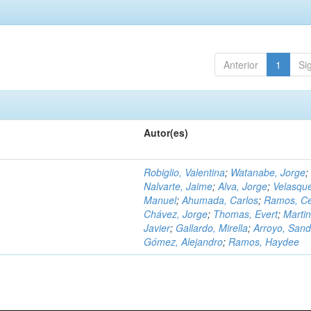
Anterior
1
Si
Autor(es)
Robiglio, Valentina
;
Watanabe, Jorge
;
Nalvarte, Jaime
;
Alva, Jorge
;
Velasqu
Manuel
;
Ahumada, Carlos
;
Ramos, C
Chávez, Jorge
;
Thomas, Evert
;
Martin
Javier
;
Gallardo, Mirella
;
Arroyo, Sand
Gómez, Alejandro
;
Ramos, Haydee