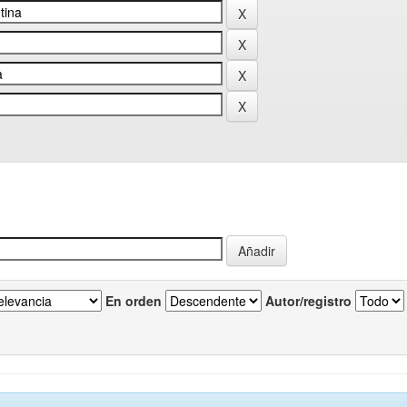
En orden
Autor/registro