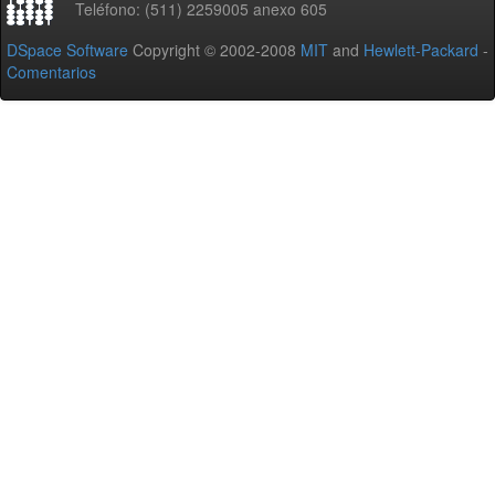
Teléfono: (511) 2259005 anexo 605
DSpace Software
Copyright © 2002-2008
MIT
and
Hewlett-Packard
-
Comentarios