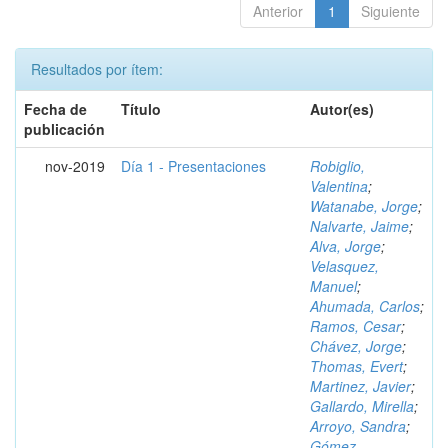
Anterior
1
Siguiente
Resultados por ítem:
Fecha de
Título
Autor(es)
publicación
nov-2019
Día 1 - Presentaciones
Robiglio,
Valentina
;
Watanabe, Jorge
;
Nalvarte, Jaime
;
Alva, Jorge
;
Velasquez,
Manuel
;
Ahumada, Carlos
;
Ramos, Cesar
;
Chávez, Jorge
;
Thomas, Evert
;
Martinez, Javier
;
Gallardo, Mirella
;
Arroyo, Sandra
;
Gómez,