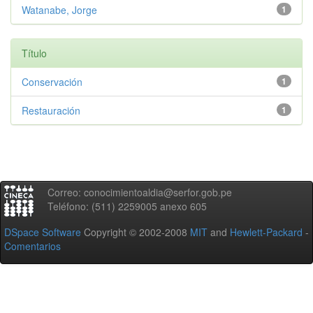
Watanabe, Jorge
1
Título
Conservación
1
Restauración
1
Correo: conocimientoaldia@serfor.gob.pe
Teléfono: (511) 2259005 anexo 605
DSpace Software
Copyright © 2002-2008
MIT
and
Hewlett-Packard
-
Comentarios