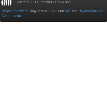
Teléfono: (511) 2259005 anexo 605
DSpace Software
Copyright © 2002-2008
MIT
and
Hewlett-Packard
-
Comentarios