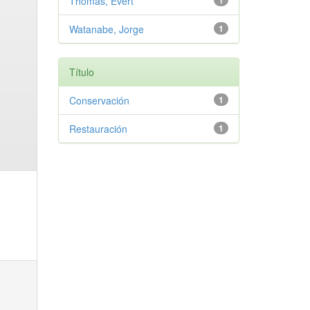
Thomas, Evert
1
Watanabe, Jorge
1
Título
Conservación
1
Restauración
1