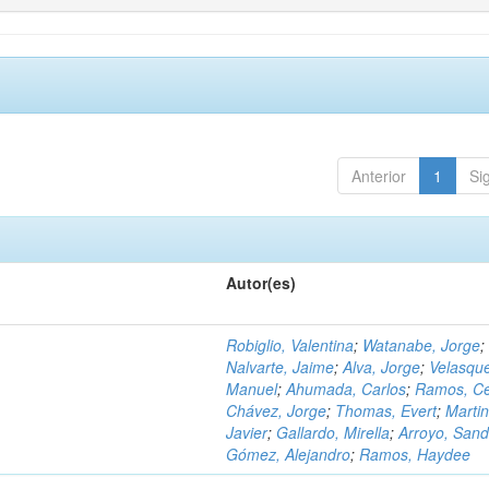
Anterior
1
Si
Autor(es)
Robiglio, Valentina
;
Watanabe, Jorge
;
Nalvarte, Jaime
;
Alva, Jorge
;
Velasqu
Manuel
;
Ahumada, Carlos
;
Ramos, C
Chávez, Jorge
;
Thomas, Evert
;
Martin
Javier
;
Gallardo, Mirella
;
Arroyo, Sand
Gómez, Alejandro
;
Ramos, Haydee