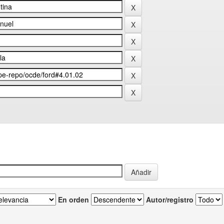
En orden
Autor/registro