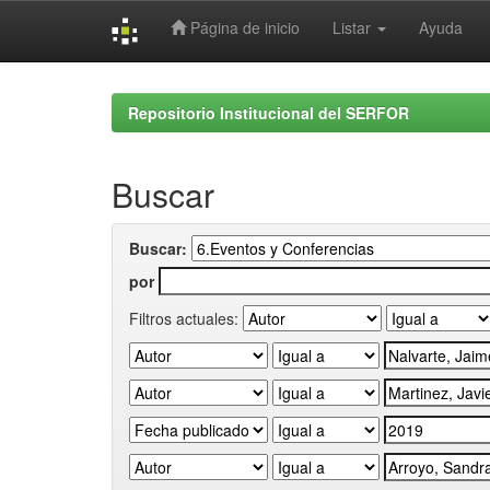
Página de inicio
Listar
Ayuda
Skip
navigation
Repositorio Institucional del SERFOR
Buscar
Buscar:
por
Filtros actuales: