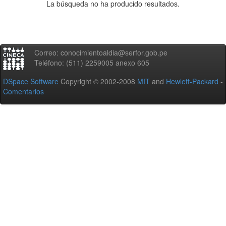
La búsqueda no ha producido resultados.
Correo: conocimientoaldia@serfor.gob.pe
Teléfono: (511) 2259005 anexo 605
DSpace Software
Copyright © 2002-2008
MIT
and
Hewlett-Packard
-
Comentarios