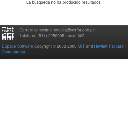
La búsqueda no ha producido resultados.
Correo: conocimientoaldia@serfor.gob.pe
Teléfono: (511) 2259005 anexo 605
DSpace Software
Copyright © 2002-2008
MIT
and
Hewlett-Packard
-
Comentarios