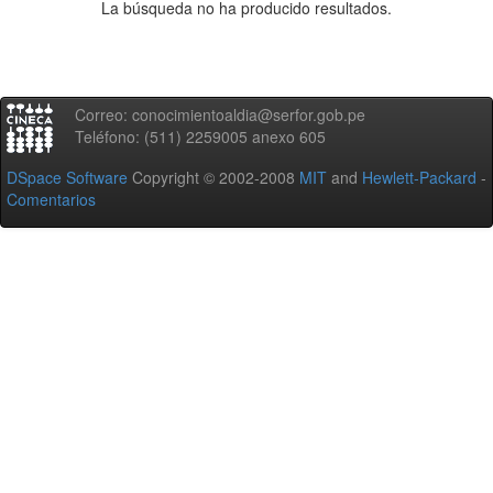
La búsqueda no ha producido resultados.
Correo: conocimientoaldia@serfor.gob.pe
Teléfono: (511) 2259005 anexo 605
DSpace Software
Copyright © 2002-2008
MIT
and
Hewlett-Packard
-
Comentarios