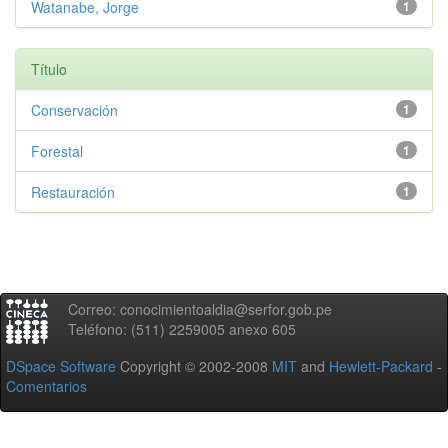
Watanabe, Jorge
1
Título
Conservación
1
Forestal
1
Restauración
1
Correo: conocimientoaldia@serfor.gob.pe
Teléfono: (511) 2259005 anexo 605
DSpace Software
Copyright © 2002-2008
MIT
and
Hewlett-Packard
-
Comentarios