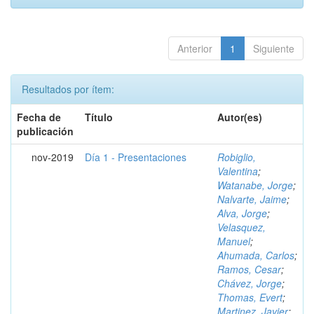
Anterior
1
Siguiente
Resultados por ítem:
Fecha de
Título
Autor(es)
publicación
nov-2019
Día 1 - Presentaciones
Robiglio,
Valentina
;
Watanabe, Jorge
;
Nalvarte, Jaime
;
Alva, Jorge
;
Velasquez,
Manuel
;
Ahumada, Carlos
;
Ramos, Cesar
;
Chávez, Jorge
;
Thomas, Evert
;
Martinez, Javier
;