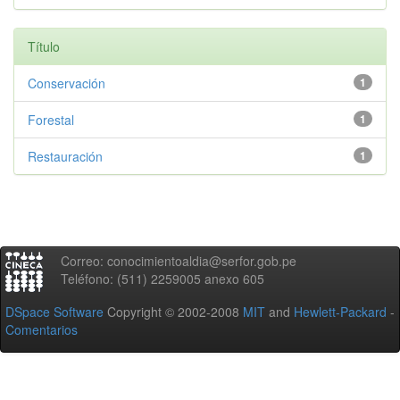
Título
Conservación
1
Forestal
1
Restauración
1
Correo: conocimientoaldia@serfor.gob.pe
Teléfono: (511) 2259005 anexo 605
DSpace Software
Copyright © 2002-2008
MIT
and
Hewlett-Packard
-
Comentarios