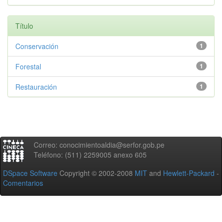
Título
Conservación
1
Forestal
1
Restauración
1
Correo: conocimientoaldia@serfor.gob.pe
Teléfono: (511) 2259005 anexo 605
DSpace Software
Copyright © 2002-2008
MIT
and
Hewlett-Packard
-
Comentarios