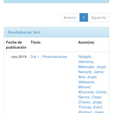
Anterior
1
Siguiente
Resultados por ítem:
Fecha de
Título
Autor(es)
publicación
nov-2019
Día 1 - Presentaciones
Robiglio,
Valentina
;
Watanabe, Jorge
;
Nalvarte, Jaime
;
Alva, Jorge
;
Velasquez,
Manuel
;
Ahumada, Carlos
;
Ramos, Cesar
;
Chávez, Jorge
;
Thomas, Evert
;
Martinez, Javier
;