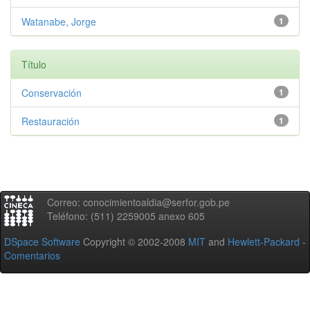
Watanabe, Jorge
1
Título
Conservación
1
Restauración
1
Correo: conocimientoaldia@serfor.gob.pe
Teléfono: (511) 2259005 anexo 605
DSpace Software
Copyright © 2002-2008
MIT
and
Hewlett-Packard
-
Comentarios