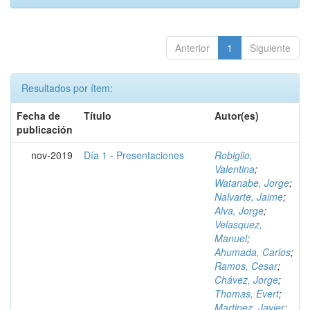
Anterior
1
Siguiente
Resultados por ítem:
Fecha de
Título
Autor(es)
publicación
nov-2019
Día 1 - Presentaciones
Robiglio,
Valentina
;
Watanabe, Jorge
;
Nalvarte, Jaime
;
Alva, Jorge
;
Velasquez,
Manuel
;
Ahumada, Carlos
;
Ramos, Cesar
;
Chávez, Jorge
;
Thomas, Evert
;
Martinez, Javier
;