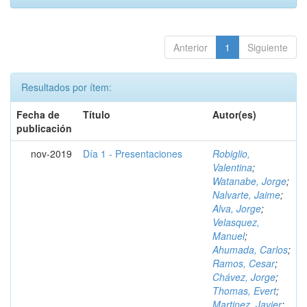
Anterior
1
Siguiente
Resultados por ítem:
Fecha de
Título
Autor(es)
publicación
nov-2019
Día 1 - Presentaciones
Robiglio,
Valentina
;
Watanabe, Jorge
;
Nalvarte, Jaime
;
Alva, Jorge
;
Velasquez,
Manuel
;
Ahumada, Carlos
;
Ramos, Cesar
;
Chávez, Jorge
;
Thomas, Evert
;
Martinez, Javier
;