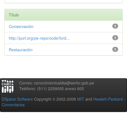
Título
Conservación
1
http://purl.org/pe-repo/ocde/ford...
1
Restauración
1
Correo: conocimientoaldia@serfor.gob.pe
Teléfono: (511) 2259005 anexo 605
DSpace Software
Copyright © 2002-2008
MIT
and
Hewlett-Packard
-
Comentarios