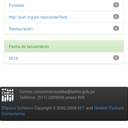
Forestal
1
http://purl.org/pe-repo/ocde/ford...
1
Restauración
1
Fecha de lanzamiento
2019
1
Correo: conocimientoaldia@serfor.gob.pe
Teléfono: (511) 2259005 anexo 605
DSpace Software
Copyright © 2002-2008
MIT
and
Hewlett-Packard
-
Comentarios