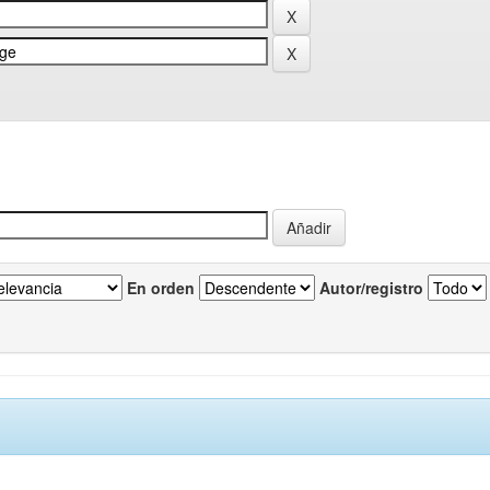
En orden
Autor/registro