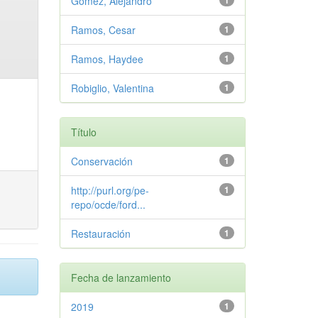
Gómez, Alejandro
1
Ramos, Cesar
1
Ramos, Haydee
1
Robiglio, Valentina
1
Título
Conservación
1
http://purl.org/pe-
1
repo/ocde/ford...
Restauración
1
Fecha de lanzamiento
2019
1