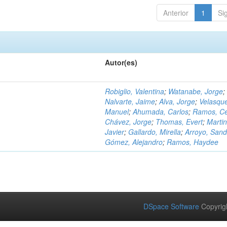
Anterior
1
Si
Autor(es)
Robiglio, Valentina
;
Watanabe, Jorge
;
Nalvarte, Jaime
;
Alva, Jorge
;
Velasqu
Manuel
;
Ahumada, Carlos
;
Ramos, C
Chávez, Jorge
;
Thomas, Evert
;
Martin
Javier
;
Gallardo, Mirella
;
Arroyo, Sand
Gómez, Alejandro
;
Ramos, Haydee
DSpace Software
Copyrig