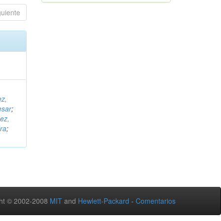
guiente
ez,
esar
;
ez,
ra
;
ht © 2002-2008
MIT
and
Hewlett-Packard
-
Comentarios