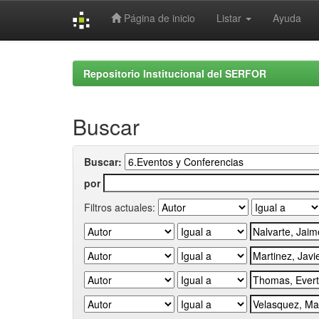
Página de inicio
Listar
Ayuda
Skip
navigation
Repositorio Institucional del SERFOR
Buscar
Buscar:
por
Filtros actuales: