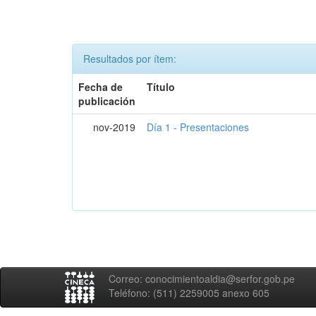
Resultados por ítem:
Fecha de
Título
publicación
nov-2019
Día 1 - Presentaciones
Correo: conocimientoaldia@serfor.gob.pe
Teléfono: (511) 2259005 anexo 605