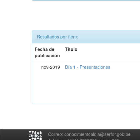
Resultados por ítem:
Fecha de
Título
publicación
nov-2019
Día 1 - Presentaciones
Correo: conocimientoaldia@serfor.gob.pe