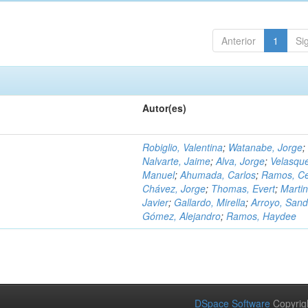
Anterior
1
Si
Autor(es)
Robiglio, Valentina
;
Watanabe, Jorge
;
Nalvarte, Jaime
;
Alva, Jorge
;
Velasqu
Manuel
;
Ahumada, Carlos
;
Ramos, C
Chávez, Jorge
;
Thomas, Evert
;
Martin
Javier
;
Gallardo, Mirella
;
Arroyo, Sand
Gómez, Alejandro
;
Ramos, Haydee
DSpace Software
Copyrig