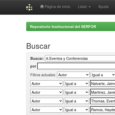
Página de inicio
Listar
Ayuda
Skip
navigation
Repositorio Institucional del SERFOR
Buscar
Buscar:
por
Filtros actuales: