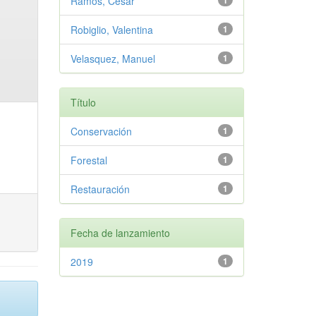
Ramos, Cesar
1
Robiglio, Valentina
1
Velasquez, Manuel
1
Título
Conservación
1
Forestal
1
Restauración
1
Fecha de lanzamiento
2019
1