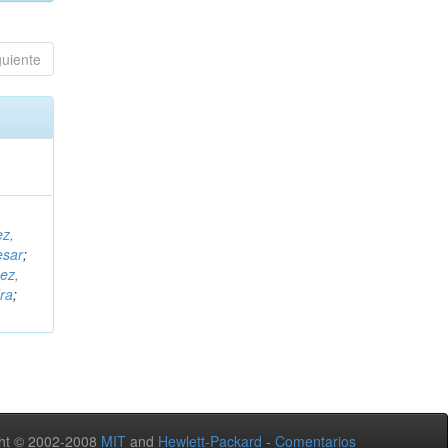
guiente
ez,
esar
;
ez,
ra
;
ht © 2002-2008
MIT
and
Hewlett-Packard
-
Comentarios