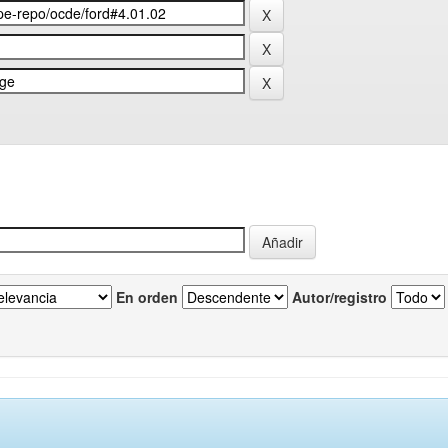
En orden
Autor/registro