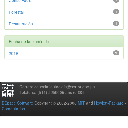
Conservación
1
Forestal
1
Restauración
1
Fecha de lanzamiento
2019
1
Correo: conocimientoaldia@serfor.gob.pe
Teléfono: (511) 2259005 anexo 605
DSpace Software
Copyright © 2002-2008
MIT
and
Hewlett-Packard
-
Comentarios