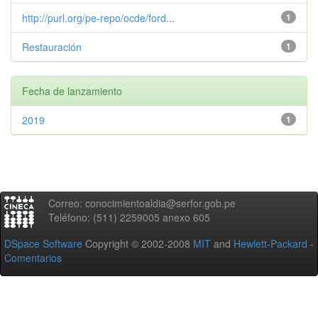
http://purl.org/pe-repo/ocde/ford...
1
Restauración
1
Fecha de lanzamiento
2019
1
Correo: conocimientoaldia@serfor.gob.pe
Teléfono: (511) 2259005 anexo 605
DSpace Software
Copyright © 2002-2008
MIT
and
Hewlett-Packard
-
Comentarios