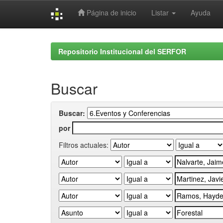
Página de inicio
Listar
Ayuda
Skip
navigation
Repositorio Institucional del SERFOR
Buscar
Buscar:
por
Filtros actuales: