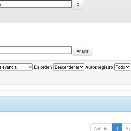
En orden
Autor/registro
Anterior
1
Si