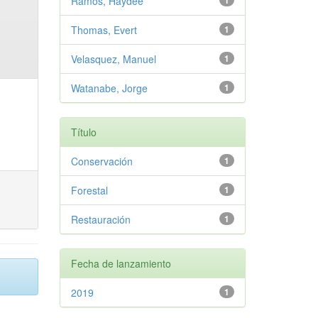
Ramos, Haydee
1
Thomas, Evert
1
Velasquez, Manuel
1
Watanabe, Jorge
1
Título
Conservación
1
Forestal
1
Restauración
1
Fecha de lanzamiento
2019
1