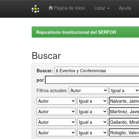
Página de inicio
Listar
Ayuda
Skip
navigation
Repositorio Institucional del SERFOR
Buscar
Buscar:
por
Filtros actuales: