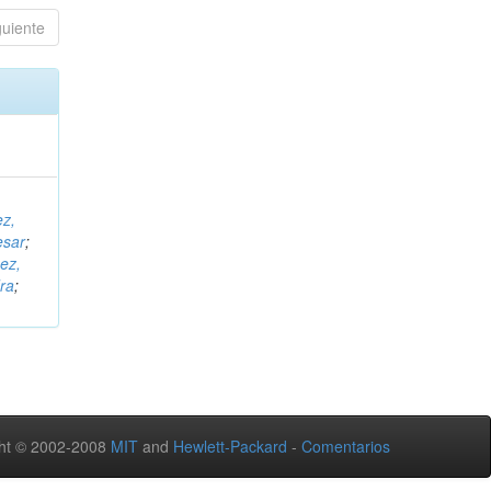
guiente
ez,
esar
;
ez,
ra
;
ht © 2002-2008
MIT
and
Hewlett-Packard
-
Comentarios