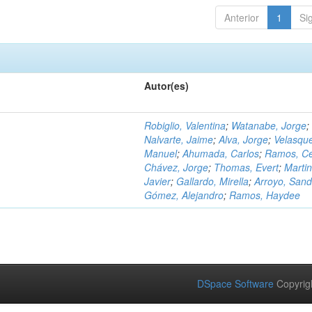
Anterior
1
Si
Autor(es)
Robiglio, Valentina
;
Watanabe, Jorge
;
Nalvarte, Jaime
;
Alva, Jorge
;
Velasqu
Manuel
;
Ahumada, Carlos
;
Ramos, C
Chávez, Jorge
;
Thomas, Evert
;
Martin
Javier
;
Gallardo, Mirella
;
Arroyo, Sand
Gómez, Alejandro
;
Ramos, Haydee
DSpace Software
Copyrig