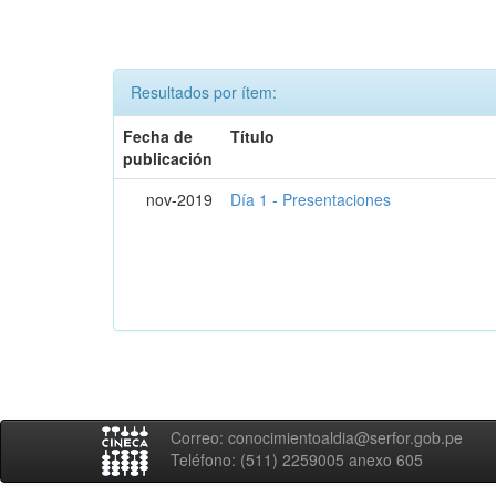
Resultados por ítem:
Fecha de
Título
publicación
nov-2019
Día 1 - Presentaciones
Correo: conocimientoaldia@serfor.gob.pe
Teléfono: (511) 2259005 anexo 605