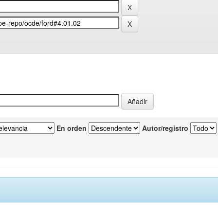
En orden
Autor/registro