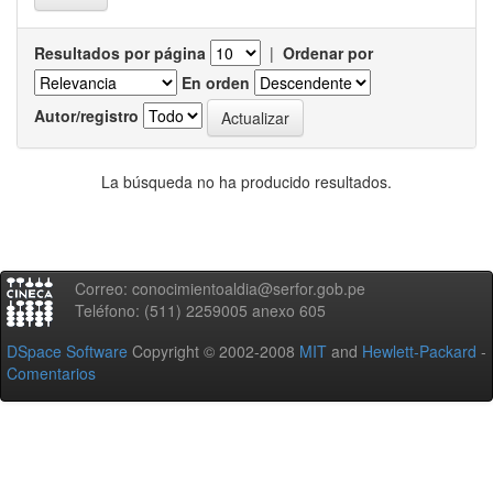
Resultados por página
|
Ordenar por
En orden
Autor/registro
La búsqueda no ha producido resultados.
Correo: conocimientoaldia@serfor.gob.pe
Teléfono: (511) 2259005 anexo 605
DSpace Software
Copyright © 2002-2008
MIT
and
Hewlett-Packard
-
Comentarios