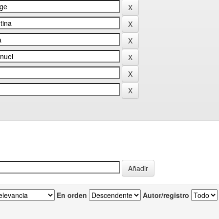
En orden
Autor/registro