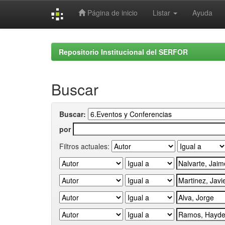
Página de inicio
Listar
Ayuda
Skip
navigation
Repositorio Institucional del SERFOR
Buscar
Buscar:
por
Filtros actuales: