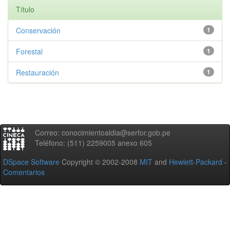
Título
Conservación
1
Forestal
1
Restauración
1
Correo: conocimientoaldia@serfor.gob.pe
Teléfono: (511) 2259005 anexo 605
DSpace Software
Copyright © 2002-2008
MIT
and
Hewlett-Packard
-
Comentarios