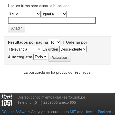
Usa los filtros para afinar la busqueda.
Resultados por página
|
Ordenar por
En orden
Autor/registro
La búsqueda no ha producido resultados.
Correo: conocimientoaldia@serfor.gob.pe
Teléfono: (511) 2259005 anexo 605
DSpace Software
Copyright © 2002-2008
MIT
and
Hewlett-Packard
-