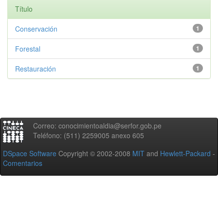
Título
Conservación
1
Forestal
1
Restauración
1
Correo: conocimientoaldia@serfor.gob.pe
Teléfono: (511) 2259005 anexo 605
DSpace Software
Copyright © 2002-2008
MIT
and
Hewlett-Packard
-
Comentarios