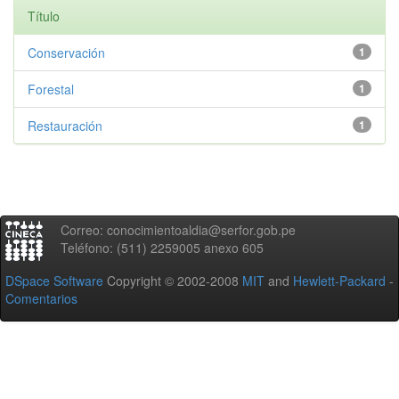
Título
Conservación
1
Forestal
1
Restauración
1
Correo: conocimientoaldia@serfor.gob.pe
Teléfono: (511) 2259005 anexo 605
DSpace Software
Copyright © 2002-2008
MIT
and
Hewlett-Packard
-
Comentarios