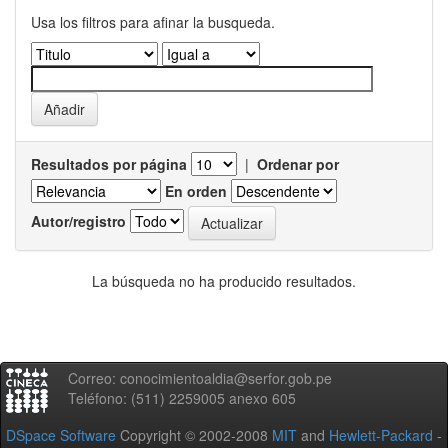
Usa los filtros para afinar la busqueda.
Resultados por página
|
Ordenar por
En orden
Autor/registro
La búsqueda no ha producido resultados.
Correo: conocimientoaldia@serfor.gob.pe
Teléfono: (511) 2259005 anexo 605
DSpace Software
Copyright © 2002-2008
MIT
and
Hewlett-Packard
-