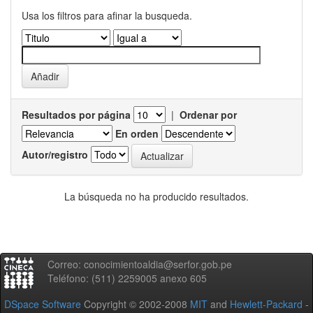
Usa los filtros para afinar la busqueda.
Resultados por página
|
Ordenar por
En orden
Autor/registro
La búsqueda no ha producido resultados.
Correo: conocimientoaldia@serfor.gob.pe
Teléfono: (511) 2259005 anexo 605
DSpace Software
Copyright © 2002-2008
MIT
and
Hewlett-Packard
-