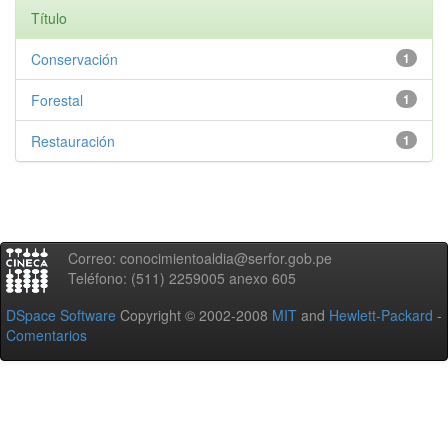
Título
Conservación
1
Forestal
1
Restauración
1
Correo: conocimientoaldia@serfor.gob.pe
Teléfono: (511) 2259005 anexo 605
DSpace Software
Copyright © 2002-2008
MIT
and
Hewlett-Packard
-
Comentarios