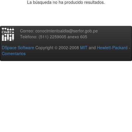
La búsqueda no ha producido resultados.
Correo: conocimientoaldia@serfor.gob.pe
Teléfono: (511) 2259005 anexo 605
DSpace Software
Copyright © 2002-2008
MIT
and
Hewlett-Packard
-
Comentarios