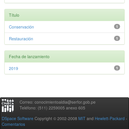
Título
Conservación
1
Restauración
1
Fecha de lanzamiento
2019
1
Correo: conocimientoaldia@serfor.gob.pe
Teléfono: (511) 2259005 anexo 605
DSpace Software
Copyright © 2002-2008
MIT
and
Hewlett-Packard
-
Comentarios