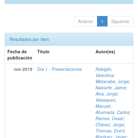
Anterior
1
Siguiente
Resultados por ítem:
Fecha de
Título
Autor(es)
publicación
nov-2019
Día 1 - Presentaciones
Robiglio,
Valentina
;
Watanabe, Jorge
;
Nalvarte, Jaime
;
Alva, Jorge
;
Velasquez,
Manuel
;
Ahumada, Carlos
;
Ramos, Cesar
;
Chávez, Jorge
;
Thomas, Evert
;
Martinez, Javier
;