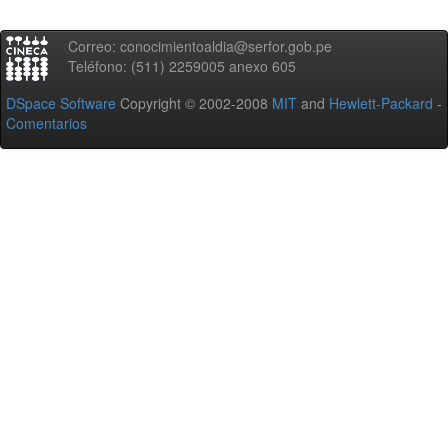
Correo: conocimientoaldia@serfor.gob.pe
Teléfono: (511) 2259005 anexo 605
DSpace Software
Copyright © 2002-2008
MIT
and
Hewlett-Packard
-
Comentarios