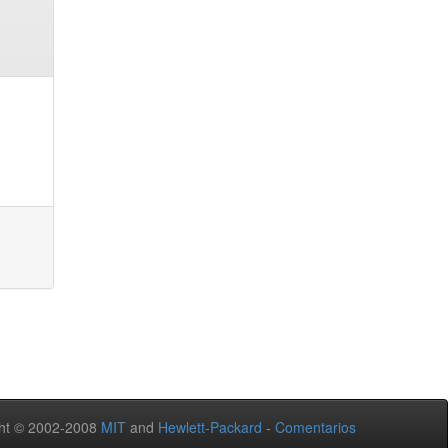
ht © 2002-2008
MIT
and
Hewlett-Packard
-
Comentarios