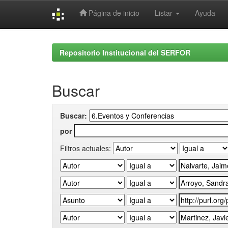
Página de inicio
Listar
Ayuda
Skip
navigation
Repositorio Institucional del SERFOR
Buscar
Buscar:
por
Filtros actuales: