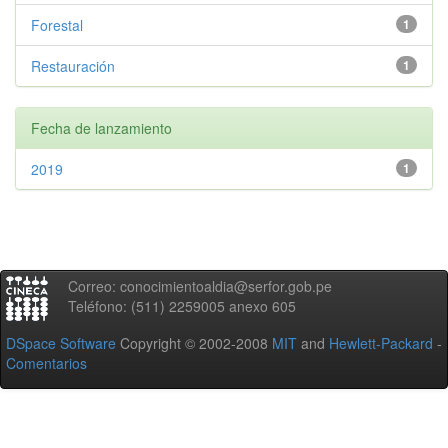
Forestal
1
Restauración
1
Fecha de lanzamiento
2019
1
Correo: conocimientoaldia@serfor.gob.pe
Teléfono: (511) 2259005 anexo 605
DSpace Software
Copyright © 2002-2008
MIT
and
Hewlett-Packard
-
Comentarios