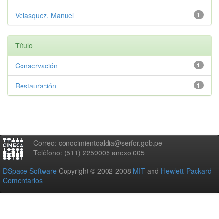
Velasquez, Manuel
1
Título
Conservación
1
Restauración
1
Correo: conocimientoaldia@serfor.gob.pe
Teléfono: (511) 2259005 anexo 605
DSpace Software
Copyright © 2002-2008
MIT
and
Hewlett-Packard
-
Comentarios