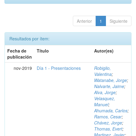
Anterior
1
Siguiente
Resultados por ítem:
Fecha de
Título
Autor(es)
publicación
nov-2019
Día 1 - Presentaciones
Robiglio,
Valentina
;
Watanabe, Jorge
;
Nalvarte, Jaime
;
Alva, Jorge
;
Velasquez,
Manuel
;
Ahumada, Carlos
;
Ramos, Cesar
;
Chávez, Jorge
;
Thomas, Evert
;
Martinez, Javier
;