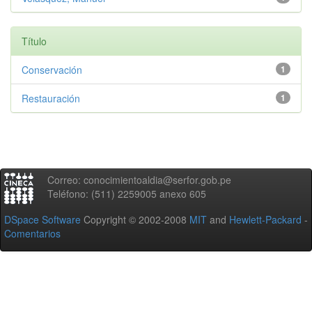
Título
Conservación
1
Restauración
1
Correo: conocimientoaldia@serfor.gob.pe
Teléfono: (511) 2259005 anexo 605
DSpace Software
Copyright © 2002-2008
MIT
and
Hewlett-Packard
-
Comentarios