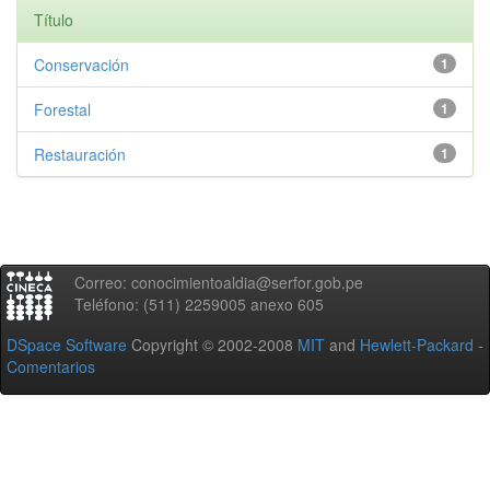
Título
Conservación
1
Forestal
1
Restauración
1
Correo: conocimientoaldia@serfor.gob.pe
Teléfono: (511) 2259005 anexo 605
DSpace Software
Copyright © 2002-2008
MIT
and
Hewlett-Packard
-
Comentarios