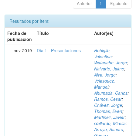
Anterior
1
Siguiente
Resultados por ítem:
Fecha de
Título
Autor(es)
publicación
nov-2019
Día 1 - Presentaciones
Robiglio,
Valentina
;
Watanabe, Jorge
;
Nalvarte, Jaime
;
Alva, Jorge
;
Velasquez,
Manuel
;
Ahumada, Carlos
;
Ramos, Cesar
;
Chávez, Jorge
;
Thomas, Evert
;
Martinez, Javier
;
Gallardo, Mirella
;
Arroyo, Sandra
;
Gómez,