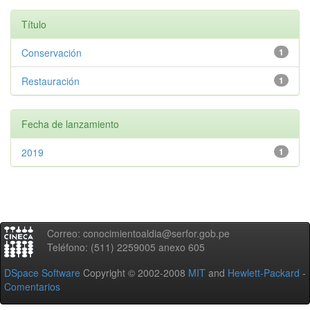
Título
Conservación
1
Restauración
1
Fecha de lanzamiento
2019
1
Correo: conocimientoaldia@serfor.gob.pe
Teléfono: (511) 2259005 anexo 605
DSpace Software
Copyright © 2002-2008
MIT
and
Hewlett-Packard
-
Comentarios