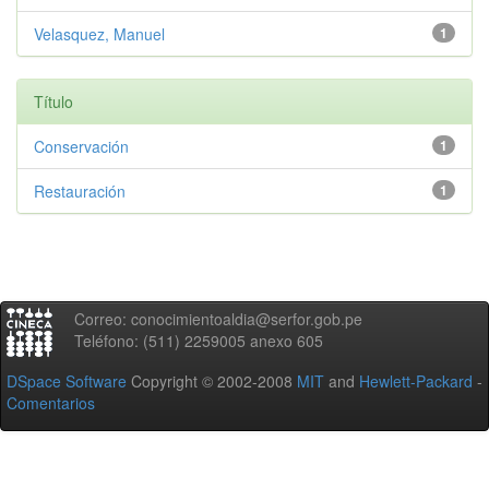
Velasquez, Manuel
1
Título
Conservación
1
Restauración
1
Correo: conocimientoaldia@serfor.gob.pe
Teléfono: (511) 2259005 anexo 605
DSpace Software
Copyright © 2002-2008
MIT
and
Hewlett-Packard
-
Comentarios