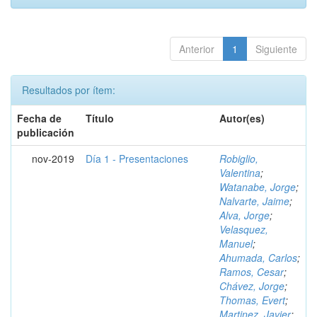
Anterior
1
Siguiente
Resultados por ítem:
Fecha de
Título
Autor(es)
publicación
nov-2019
Día 1 - Presentaciones
Robiglio,
Valentina
;
Watanabe, Jorge
;
Nalvarte, Jaime
;
Alva, Jorge
;
Velasquez,
Manuel
;
Ahumada, Carlos
;
Ramos, Cesar
;
Chávez, Jorge
;
Thomas, Evert
;
Martinez, Javier
;