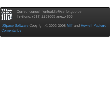
Correo: conocimientoaldia@serfor.gob.pe
Teléfono: (511) 2259005 anexo 605
DSpace Software
Copyright © 2002-2008
MIT
and
Hewlett-Packard
-
Comentarios